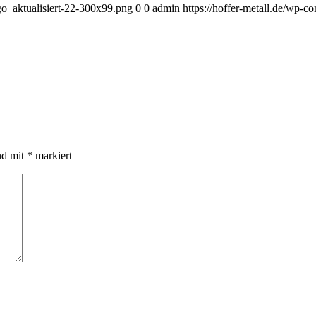
ogo_aktualisiert-22-300x99.png
0
0
admin
https://hoffer-metall.de/wp-c
nd mit
*
markiert