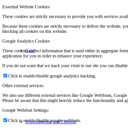
Essential Website Cookies
These cookies are strictly necessary to provide you with services avail
Because these cookies are strictly necessary to deliver the website, 
blocking all cookies on this website.
Google Analytics Cookies
Gase
These cookies collect information that is used either in aggregate fo
application for you in order to enhance your experience.
If you do not want that we track your visist to our site you can disabl
Click to enable/disable google analytics tracking.
Other external services
We also use different external services like Google Webfonts, Google
Please be aware that this might heavily reduce the functionality and a
Google Webfont Settings:
Click to enable/disable google webfonts.
Schweißgeräte und Zubehör