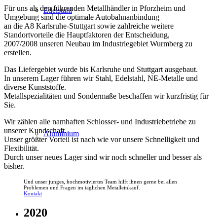
Für uns als den führenden Metallhändler in Pforzheim und
Edelstahl
Umgebung sind die optimale Autobahnanbindung
an die A8 Karlsruhe-Stuttgart sowie zahlreiche weitere
Standortvorteile die Hauptfaktoren der Entscheidung,
2007/2008 unseren Neubau im Industriegebiet Wurmberg zu
erstellen.
Das Liefergebiet wurde bis Karlsruhe und Stuttgart ausgebaut.
In unserem Lager führen wir Stahl, Edelstahl, NE-Metalle und
diverse Kunststoffe.
Metallspezialitäten und Sondermaße beschaffen wir kurzfristig für
Sie.
Wir zählen alle namhaften Schlosser- und Industriebetriebe zu
unserer Kundschaft.
Aluminium
Unser größter Vorteil ist nach wie vor unsere Schnelligkeit und
Flexibilität.
Durch unser neues Lager sind wir noch schneller und besser als
bisher.
Und unser junges, hochmotiviertes Team hilft ihnen gerne bei allen
Problemen und Fragen im täglichen Metalleinkauf.
Kontakt
2020