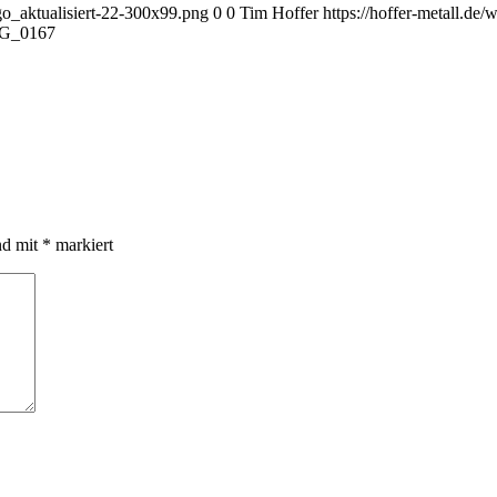
ogo_aktualisiert-22-300x99.png
0
0
Tim Hoffer
https://hoffer-metall.de
G_0167
nd mit
*
markiert