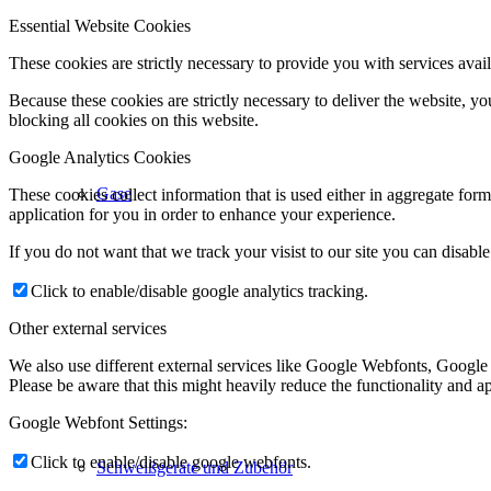
Essential Website Cookies
These cookies are strictly necessary to provide you with services avail
Because these cookies are strictly necessary to deliver the website, 
blocking all cookies on this website.
Google Analytics Cookies
Gase
These cookies collect information that is used either in aggregate fo
application for you in order to enhance your experience.
If you do not want that we track your visist to our site you can disabl
Click to enable/disable google analytics tracking.
Other external services
We also use different external services like Google Webfonts, Google
Please be aware that this might heavily reduce the functionality and a
Google Webfont Settings:
Click to enable/disable google webfonts.
Schweißgeräte und Zubehör