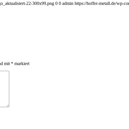
ogo_aktualisiert-22-300x99.png
0
0
admin
https://hoffer-metall.de/wp-c
nd mit
*
markiert