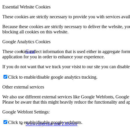
Essential Website Cookies
These cookies are strictly necessary to provide you with services avail
Because these cookies are strictly necessary to deliver the website, 
blocking all cookies on this website.
Google Analytics Cookies
Gase
These cookies collect information that is used either in aggregate fo
application for you in order to enhance your experience.
If you do not want that we track your visist to our site you can disabl
Click to enable/disable google analytics tracking.
Other external services
We also use different external services like Google Webfonts, Google
Please be aware that this might heavily reduce the functionality and a
Google Webfont Settings:
Click to enable/disable google webfonts.
Schweißgeräte und Zubehör